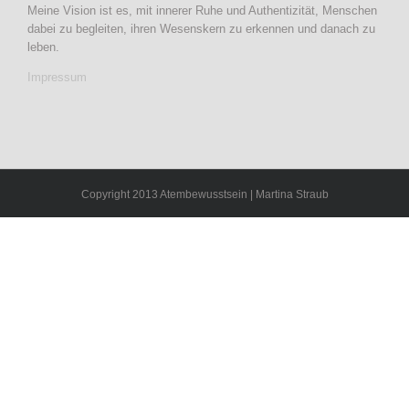
Meine Vision ist es, mit innerer Ruhe und Authentizität, Menschen
dabei zu begleiten, ihren Wesenskern zu erkennen und danach zu
leben.
Impressum
Copyright 2013 Atembewusstsein | Martina Straub