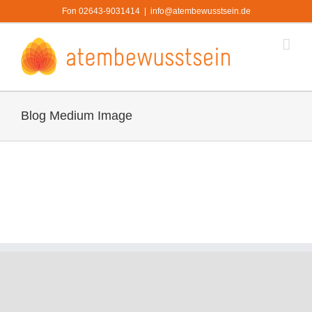
Zum
Fon 02643-9031414
|
info@atembewusstsein.de
Inhalt
springen
Blog Medium Image