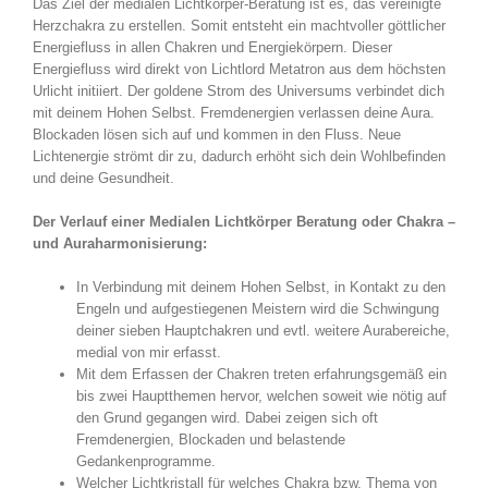
Das Ziel der medialen Lichtkörper-Beratung ist es, das vereinigte
Herzchakra zu erstellen. Somit entsteht ein machtvoller göttlicher
Energiefluss in allen Chakren und Energiekörpern. Dieser
Energiefluss wird direkt von Lichtlord Metatron aus dem höchsten
Urlicht initiiert. Der goldene Strom des Universums verbindet dich
mit deinem Hohen Selbst. Fremdenergien verlassen deine Aura.
Blockaden lösen sich auf und kommen in den Fluss. Neue
Lichtenergie strömt dir zu, dadurch erhöht sich dein Wohlbefinden
und deine Gesundheit.
Der Verlauf einer Medialen Lichtkörper Beratung oder Chakra –
und Auraharmonisierung:
In Verbindung mit deinem Hohen Selbst, in Kontakt zu den
Engeln und aufgestiegenen Meistern wird die Schwingung
deiner sieben Hauptchakren und evtl. weitere Aurabereiche,
medial von mir erfasst.
Mit dem Erfassen der Chakren treten erfahrungsgemäß ein
bis zwei Hauptthemen hervor, welchen soweit wie nötig auf
den Grund gegangen wird. Dabei zeigen sich oft
Fremdenergien, Blockaden und belastende
Gedankenprogramme.
Welcher Lichtkristall für welches Chakra bzw. Thema von