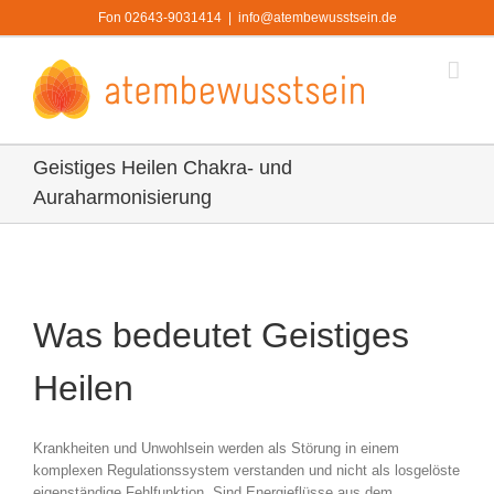
Zum
Fon 02643-9031414
|
info@atembewusstsein.de
Inhalt
springen
Geistiges Heilen Chakra- und
Auraharmonisierung
Was bedeutet Geistiges
Heilen
Krankheiten und Unwohlsein werden als Störung in einem
komplexen Regulationssystem verstanden und nicht als losgelöste
eigenständige Fehlfunktion. Sind Energieflüsse aus dem