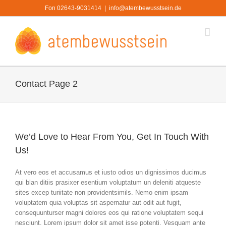
Zum
Fon 02643-9031414
|
info@atembewusstsein.de
Inhalt
springen
Contact Page 2
We’d Love to Hear From You, Get In Touch With
Us!
At vero eos et accusamus et iusto odios un dignissimos ducimus
qui blan ditiis prasixer esentium voluptatum un deleniti atqueste
sites excep turiitate non providentsimils. Nemo enim ipsam
voluptatem quia voluptas sit aspernatur aut odit aut fugit,
consequunturser magni dolores eos qui ratione voluptatem sequi
nesciunt. Lorem ipsum dolor sit amet isse potenti. Vesquam ante