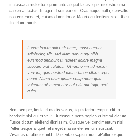
malesuada molestie, quam ante aliquet lacus, quis molestie urna
sapien at lectus. Integer id semper elit. Cras neque nulla, convallis
non commodo et, euismod non tortor. Mauris eu facilisis nisl. Ut eu
tincidunt mauris.
Lorem ipsum dolor sit amet, consectetuer
adipiscing elit, sed diam nonummy nibh
euismod tincidunt ut laoreet dolore magna
aliquam erat volutpat. Ut wisi enim ad minim
veniam, quis nostrud exerci tation ullamcorper
susci. Nemo enim ipsam voluptatem quia
voluptas sit aspernatur aut odit aut fugit, sed
quirs.
Nam semper, ligula id mattis varius, ligula tortor tempus elit, a
hendrerit nisi dui et velit. Ut rhoncus porta sapien euismod dictum.
Fusce dictum eleifend dignissim. Quisque vel condimentum nisl.
Pellentesque aliquet felis eget massa elementum suscipit.
Vivamus ut ultricies nibh. Duis vitae sapien arcu. aPellentesque