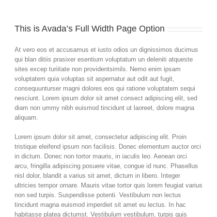
This is Avada’s Full Width Page Option
At vero eos et accusamus et iusto odios un dignissimos ducimus
qui blan ditiis prasixer esentium voluptatum un deleniti atqueste
sites excep turiitate non providentsimils. Nemo enim ipsam
voluptatem quia voluptas sit aspernatur aut odit aut fugit,
consequunturser magni dolores eos qui ratione voluptatem sequi
nesciunt. Lorem ipsum dolor sit amet consect adipiscing elit, sed
diam non ummy nibh euismod tincidunt ut laoreet, dolore magna
aliquam.
Lorem ipsum dolor sit amet, consectetur adipiscing elit. Proin
tristique eleifend ipsum non facilisis. Donec elementum auctor orci
in dictum. Donec non tortor mauris, in iaculis leo. Aenean orci
arcu, fringilla adipiscing posuere vitae, congue id nunc. Phasellus
nisl dolor, blandit a varius sit amet, dictum in libero. Integer
ultricies tempor ornare. Mauris vitae tortor quis lorem feugiat varius
non sed turpis. Suspendisse potenti. Vestibulum non lectus
tincidunt magna euismod imperdiet sit amet eu lectus. In hac
habitasse platea dictumst. Vestibulum vestibulum, turpis quis