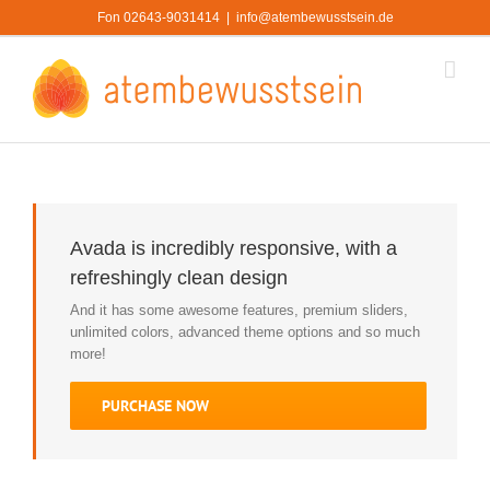
Zum
Fon 02643-9031414
|
info@atembewusstsein.de
Inhalt
springen
Avada is incredibly responsive, with a
refreshingly clean design
And it has some awesome features, premium sliders,
unlimited colors, advanced theme options and so much
more!
PURCHASE NOW