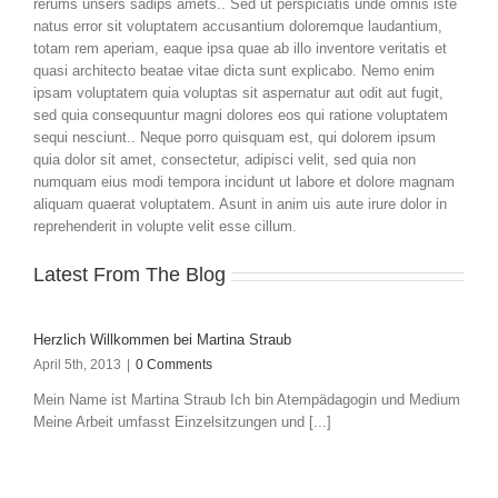
rerums unsers sadips amets.. Sed ut perspiciatis unde omnis iste
natus error sit voluptatem accusantium doloremque laudantium,
totam rem aperiam, eaque ipsa quae ab illo inventore veritatis et
quasi architecto beatae vitae dicta sunt explicabo. Nemo enim
ipsam voluptatem quia voluptas sit aspernatur aut odit aut fugit,
sed quia consequuntur magni dolores eos qui ratione voluptatem
sequi nesciunt.. Neque porro quisquam est, qui dolorem ipsum
quia dolor sit amet, consectetur, adipisci velit, sed quia non
numquam eius modi tempora incidunt ut labore et dolore magnam
aliquam quaerat voluptatem. Asunt in anim uis aute irure dolor in
reprehenderit in volupte velit esse cillum.
Latest From The Blog
Herzlich Willkommen bei Martina Straub
April 5th, 2013
|
0 Comments
Mein Name ist Martina Straub Ich bin Atempädagogin und Medium
Meine Arbeit umfasst Einzelsitzungen und [...]