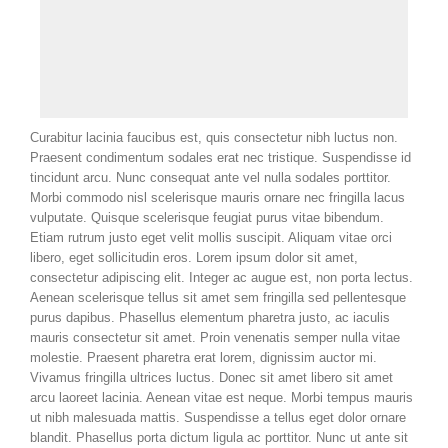
Curabitur lacinia faucibus est, quis consectetur nibh luctus non.
Praesent condimentum sodales erat nec tristique. Suspendisse id
tincidunt arcu. Nunc consequat ante vel nulla sodales porttitor.
Morbi commodo nisl scelerisque mauris ornare nec fringilla lacus
vulputate. Quisque scelerisque feugiat purus vitae bibendum.
Etiam rutrum justo eget velit mollis suscipit. Aliquam vitae orci
libero, eget sollicitudin eros. Lorem ipsum dolor sit amet,
consectetur adipiscing elit. Integer ac augue est, non porta lectus.
Aenean scelerisque tellus sit amet sem fringilla sed pellentesque
purus dapibus. Phasellus elementum pharetra justo, ac iaculis
mauris consectetur sit amet. Proin venenatis semper nulla vitae
molestie. Praesent pharetra erat lorem, dignissim auctor mi.
Vivamus fringilla ultrices luctus. Donec sit amet libero sit amet
arcu laoreet lacinia. Aenean vitae est neque. Morbi tempus mauris
ut nibh malesuada mattis. Suspendisse a tellus eget dolor ornare
blandit. Phasellus porta dictum ligula ac porttitor. Nunc ut ante sit