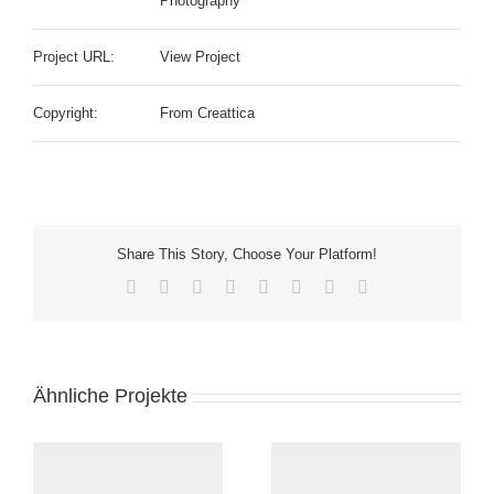
Photography
Project URL:
View Project
Copyright:
From Creattica
Share This Story, Choose Your Platform!
Facebook
Twitter
Reddit
LinkedIn
Tumblr
Pinterest
Vk
E-
Mail
Ähnliche Projekte