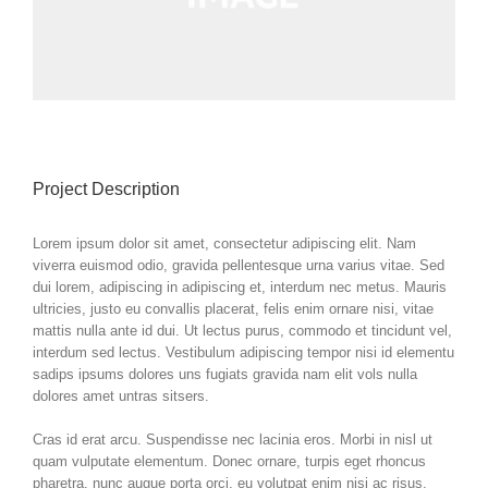
Project Description
Lorem ipsum dolor sit amet, consectetur adipiscing elit. Nam
viverra euismod odio, gravida pellentesque urna varius vitae. Sed
dui lorem, adipiscing in adipiscing et, interdum nec metus. Mauris
ultricies, justo eu convallis placerat, felis enim ornare nisi, vitae
mattis nulla ante id dui. Ut lectus purus, commodo et tincidunt vel,
interdum sed lectus. Vestibulum adipiscing tempor nisi id elementu
sadips ipsums dolores uns fugiats gravida nam elit vols nulla
dolores amet untras sitsers.
Cras id erat arcu. Suspendisse nec lacinia eros. Morbi in nisl ut
quam vulputate elementum. Donec ornare, turpis eget rhoncus
pharetra, nunc augue porta orci, eu volutpat enim nisi ac risus.