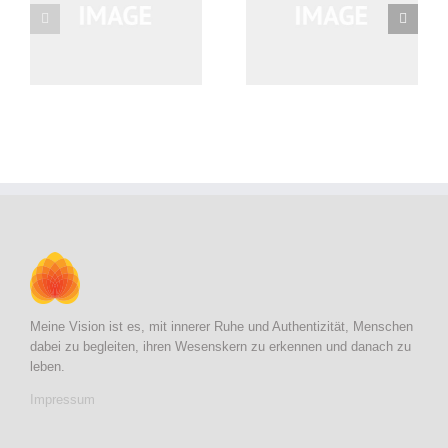
s
Suspendisse Pharetra
Quisque Sit Amet Unte
Urna
Meine Vision ist es, mit innerer Ruhe und Authentizität, Menschen
dabei zu begleiten, ihren Wesenskern zu erkennen und danach zu
leben.
Impressum