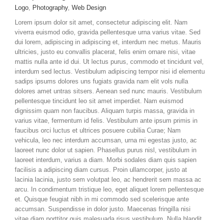
Logo
,
Photography
,
Web Design
Lorem ipsum dolor sit amet, consectetur adipiscing elit. Nam
viverra euismod odio, gravida pellentesque urna varius vitae. Sed
dui lorem, adipiscing in adipiscing et, interdum nec metus. Mauris
ultricies, justo eu convallis placerat, felis enim ornare nisi, vitae
mattis nulla ante id dui. Ut lectus purus, commodo et tincidunt vel,
interdum sed lectus. Vestibulum adipiscing tempor nisi id elementu
sadips ipsums dolores uns fugiats gravida nam elit vols nulla
dolores amet untras sitsers. Aenean sed nunc mauris. Vestibulum
pellentesque tincidunt leo sit amet imperdiet. Nam euismod
dignissim quam non faucibus. Aliquam turpis massa, gravida in
varius vitae, fermentum id felis. Vestibulum ante ipsum primis in
faucibus orci luctus et ultrices posuere cubilia Curae; Nam
vehicula, leo nec interdum accumsan, urna mi egestas justo, ac
laoreet nunc dolor ut sapien. Phasellus purus nisl, vestibulum in
laoreet interdum, varius a diam. Morbi sodales diam quis sapien
facilisis a adipiscing diam cursus. Proin ullamcorper, justo at
lacinia lacinia, justo sem volutpat leo, ac hendrerit sem massa ac
arcu. In condimentum tristique leo, eget aliquet lorem pellentesque
et. Quisque feugiat nibh in mi commodo sed scelerisque ante
accumsan. Suspendisse in dolor justo. Maecenas fringilla nisi
vitae diam porttitor quis malesuada risus vestibulum. Nulla blandit