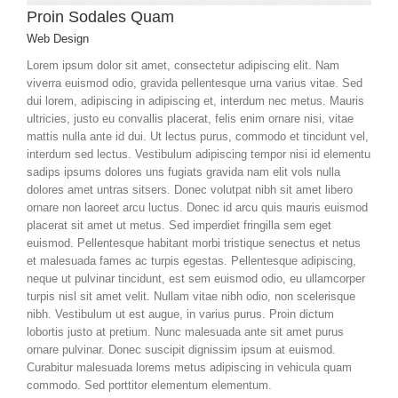
Proin Sodales Quam
Web Design
Lorem ipsum dolor sit amet, consectetur adipiscing elit. Nam
viverra euismod odio, gravida pellentesque urna varius vitae. Sed
dui lorem, adipiscing in adipiscing et, interdum nec metus. Mauris
ultricies, justo eu convallis placerat, felis enim ornare nisi, vitae
mattis nulla ante id dui. Ut lectus purus, commodo et tincidunt vel,
interdum sed lectus. Vestibulum adipiscing tempor nisi id elementu
sadips ipsums dolores uns fugiats gravida nam elit vols nulla
dolores amet untras sitsers. Donec volutpat nibh sit amet libero
ornare non laoreet arcu luctus. Donec id arcu quis mauris euismod
placerat sit amet ut metus. Sed imperdiet fringilla sem eget
euismod. Pellentesque habitant morbi tristique senectus et netus
et malesuada fames ac turpis egestas. Pellentesque adipiscing,
neque ut pulvinar tincidunt, est sem euismod odio, eu ullamcorper
turpis nisl sit amet velit. Nullam vitae nibh odio, non scelerisque
nibh. Vestibulum ut est augue, in varius purus. Proin dictum
lobortis justo at pretium. Nunc malesuada ante sit amet purus
ornare pulvinar. Donec suscipit dignissim ipsum at euismod.
Curabitur malesuada lorems metus adipiscing in vehicula quam
commodo. Sed porttitor elementum elementum.