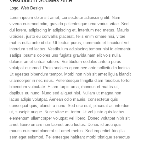
Vestibulum Sodales Ante
Logo
,
Web Design
Lorem ipsum dolor sit amet, consectetur adipiscing elit. Nam
viverra euismod odio, gravida pellentesque urna varius vitae. Sed
dui lorem, adipiscing in adipiscing et, interdum nec metus. Mauris
ultricies, justo eu convallis placerat, felis enim ornare nisi, vitae
mattis nulla ante id dui. Ut lectus purus, commodo et tincidunt vel,
interdum sed lectus. Vestibulum adipiscing tempor nisi id elementu
sadips ipsums dolores uns fugiats gravida nam elit vols nulla
dolores amet untras sitsers. Vestibulum sodales ante a purus
volutpat euismod. Proin sodales quam nec ante sollicitudin lacinia.
Ut egestas bibendum tempor. Morbi non nibh sit amet ligula blandit
ullamcorper in nec risus. Pellentesque fringilla diam faucibus tortor
bibendum vulputate. Etiam turpis urna, rhoncus et mattis ut,
dapibus eu nunc. Nunc sed aliquet nisi. Nullam ut magna non
lacus adipis volutpat. Aenean odio mauris, consectetur quis
consequat quis, blandit a nunc. Sed orci erat, placerat ac interdum
ut, suscipit augue. Nunc vitae mi tortor. Ut vel justo quis lectus
elementum ullamcorper volutpat vel libero. Donec volutpat nibh sit
amet libero ornare non laoreet arcu luctus. Donec id arcu quis
mauris euismod placerat sit amet metus. Sed imperdiet fringilla
sem eget euismod. Pellentesque habitant morbi tristique senectus