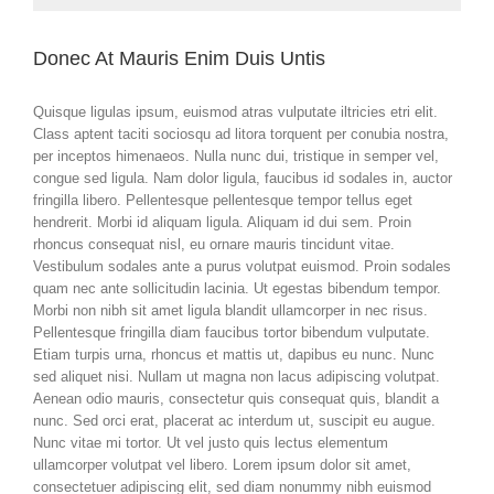
Donec At Mauris Enim Duis Untis
Quisque ligulas ipsum, euismod atras vulputate iltricies etri elit.
Class aptent taciti sociosqu ad litora torquent per conubia nostra,
per inceptos himenaeos. Nulla nunc dui, tristique in semper vel,
congue sed ligula. Nam dolor ligula, faucibus id sodales in, auctor
fringilla libero. Pellentesque pellentesque tempor tellus eget
hendrerit. Morbi id aliquam ligula. Aliquam id dui sem. Proin
rhoncus consequat nisl, eu ornare mauris tincidunt vitae.
Vestibulum sodales ante a purus volutpat euismod. Proin sodales
quam nec ante sollicitudin lacinia. Ut egestas bibendum tempor.
Morbi non nibh sit amet ligula blandit ullamcorper in nec risus.
Pellentesque fringilla diam faucibus tortor bibendum vulputate.
Etiam turpis urna, rhoncus et mattis ut, dapibus eu nunc. Nunc
sed aliquet nisi. Nullam ut magna non lacus adipiscing volutpat.
Aenean odio mauris, consectetur quis consequat quis, blandit a
nunc. Sed orci erat, placerat ac interdum ut, suscipit eu augue.
Nunc vitae mi tortor. Ut vel justo quis lectus elementum
ullamcorper volutpat vel libero. Lorem ipsum dolor sit amet,
consectetuer adipiscing elit, sed diam nonummy nibh euismod