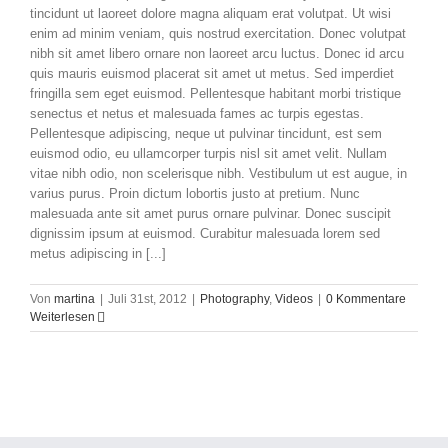
tincidunt ut laoreet dolore magna aliquam erat volutpat. Ut wisi
enim ad minim veniam, quis nostrud exercitation. Donec volutpat
nibh sit amet libero ornare non laoreet arcu luctus. Donec id arcu
quis mauris euismod placerat sit amet ut metus. Sed imperdiet
fringilla sem eget euismod. Pellentesque habitant morbi tristique
senectus et netus et malesuada fames ac turpis egestas.
Pellentesque adipiscing, neque ut pulvinar tincidunt, est sem
euismod odio, eu ullamcorper turpis nisl sit amet velit. Nullam
vitae nibh odio, non scelerisque nibh. Vestibulum ut est augue, in
varius purus. Proin dictum lobortis justo at pretium. Nunc
malesuada ante sit amet purus ornare pulvinar. Donec suscipit
dignissim ipsum at euismod. Curabitur malesuada lorem sed
metus adipiscing in [...]
Von
martina
|
Juli 31st, 2012
|
Photography
,
Videos
|
0 Kommentare
Weiterlesen