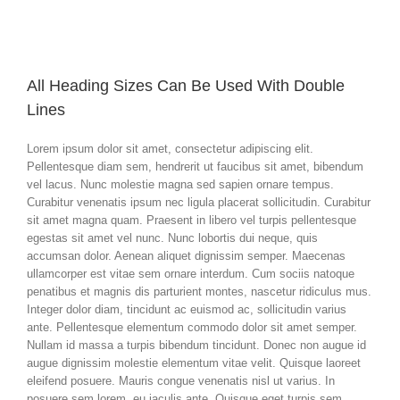
All Heading Sizes Can Be Used With Double
Lines
Lorem ipsum dolor sit amet, consectetur adipiscing elit.
Pellentesque diam sem, hendrerit ut faucibus sit amet, bibendum
vel lacus. Nunc molestie magna sed sapien ornare tempus.
Curabitur venenatis ipsum nec ligula placerat sollicitudin. Curabitur
sit amet magna quam. Praesent in libero vel turpis pellentesque
egestas sit amet vel nunc. Nunc lobortis dui neque, quis
accumsan dolor. Aenean aliquet dignissim semper. Maecenas
ullamcorper est vitae sem ornare interdum. Cum sociis natoque
penatibus et magnis dis parturient montes, nascetur ridiculus mus.
Integer dolor diam, tincidunt ac euismod ac, sollicitudin varius
ante. Pellentesque elementum commodo dolor sit amet semper.
Nullam id massa a turpis bibendum tincidunt. Donec non augue id
augue dignissim molestie elementum vitae velit. Quisque laoreet
eleifend posuere. Mauris congue venenatis nisl ut varius. In
posuere sem lorem, eu iaculis ante. Quisque eget turpis sem.