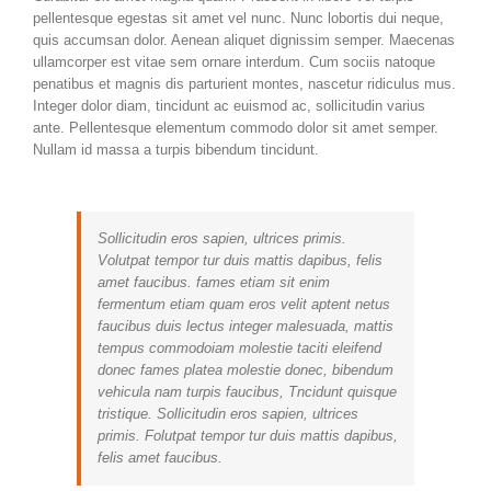
pellentesque egestas sit amet vel nunc. Nunc lobortis dui neque,
quis accumsan dolor. Aenean aliquet dignissim semper. Maecenas
ullamcorper est vitae sem ornare interdum. Cum sociis natoque
penatibus et magnis dis parturient montes, nascetur ridiculus mus.
Integer dolor diam, tincidunt ac euismod ac, sollicitudin varius
ante. Pellentesque elementum commodo dolor sit amet semper.
Nullam id massa a turpis bibendum tincidunt.
Sollicitudin eros sapien, ultrices primis.
Volutpat tempor tur duis mattis dapibus, felis
amet faucibus. fames etiam sit enim
fermentum etiam quam eros velit aptent netus
faucibus duis lectus integer malesuada, mattis
tempus commodoiam molestie taciti eleifend
donec fames platea molestie donec, bibendum
vehicula nam turpis faucibus, Tncidunt quisque
tristique. Sollicitudin eros sapien, ultrices
primis. Folutpat tempor tur duis mattis dapibus,
felis amet faucibus.