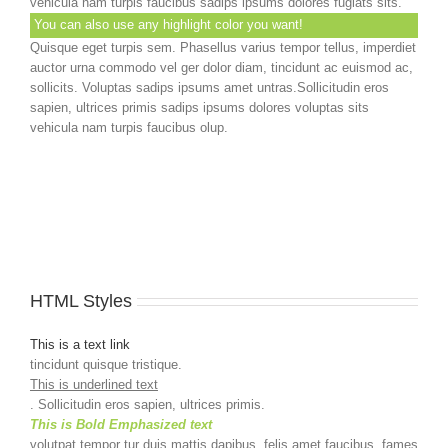
vehicula nam turpis faucibus sadips ipsums dolores fugiats sits.
You can also use any highlight color you want!
Quisque eget turpis sem. Phasellus varius tempor tellus, imperdiet
auctor urna commodo vel ger dolor diam, tincidunt ac euismod ac,
sollicits. Voluptas sadips ipsums amet untras.Sollicitudin eros
sapien, ultrices primis sadips ipsums dolores voluptas sits
vehicula nam turpis faucibus olup.
HTML Styles
This is a text link
tincidunt quisque tristique.
This is underlined text
. Sollicitudin eros sapien, ultrices primis.
This is Bold Emphasized text
volutpat tempor tur duis mattis dapibus, felis amet faucibus. fames