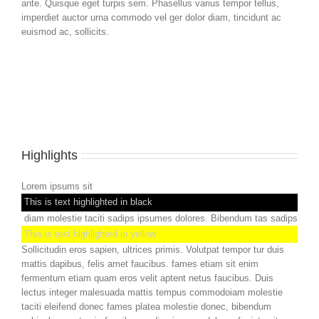
ante. Quisque eget turpis sem. Phasellus varius tempor tellus,
imperdiet auctor urna commodo vel ger dolor diam, tincidunt ac
euismod ac, sollicits.
Highlights
Lorem ipsums sit
This is text highlighted in black
diam molestie taciti sadips ipsumes dolores. Bibendum tas sadips
This is text highlighted in yellow
Sollicitudin eros sapien, ultrices primis. Volutpat tempor tur duis
mattis dapibus, felis amet faucibus. fames etiam sit enim
fermentum etiam quam eros velit aptent netus faucibus. Duis
lectus integer malesuada mattis tempus commodoiam molestie
taciti eleifend donec fames platea molestie donec, bibendum