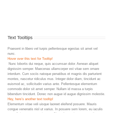
Text Tooltips
Praesent in libero vel turpis pellentesque egestas sit amet vel
nunc.
Hover over this text for Tooltip!
Nunc lobortis dui neque, quis accumsan dolor. Aenean aliquet
dignissim semper. Maecenas ullamcorper est vitae sem ornare
interdum. Cum sociis natoque penatibus et magnis dis parturient
montes, nascetur ridiculus mus. Integer dolor diam, tincidunt ac
euismod ac, sollicitudin varius ante. Pellentesque elementum
commodo dolor sit amet semper. Nullam id massa a turpis
bibendum tincidunt. Donec non augue id augue dignissim molestie.
Hey, here’s another text tooltip!
Elementum vitae veli uisque laoreet eleifend posuere. Mauris
congue venenatis nisl ut varius. In posuere sem lorem, eu iaculis