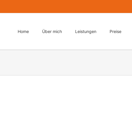
Home
Über mich
Leistungen
Preise
Proin Sodales Quam
Web Design
Nam Viverra Euismod