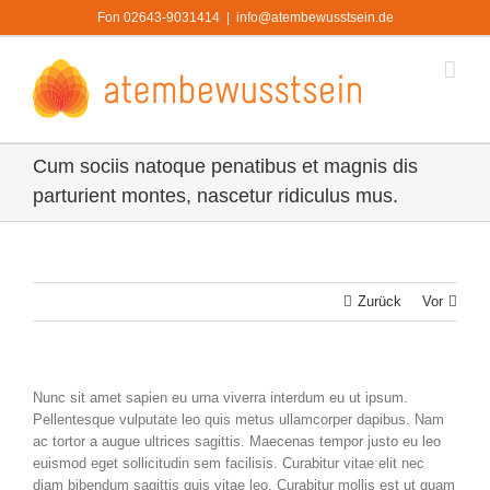
Zum
Fon 02643-9031414
|
info@atembewusstsein.de
Inhalt
springen
Cum sociis natoque penatibus et magnis dis
parturient montes, nascetur ridiculus mus.
Zurück
Vor
Nunc sit amet sapien eu urna viverra interdum eu ut ipsum.
Pellentesque vulputate leo quis metus ullamcorper dapibus. Nam
ac tortor a augue ultrices sagittis. Maecenas tempor justo eu leo
euismod eget sollicitudin sem facilisis. Curabitur vitae elit nec
diam bibendum sagittis quis vitae leo. Curabitur mollis est ut quam