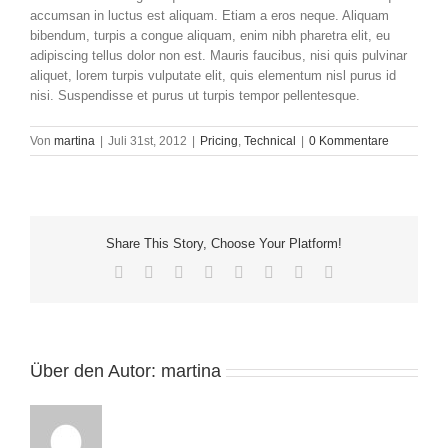
accumsan in luctus est aliquam. Etiam a eros neque. Aliquam
bibendum, turpis a congue aliquam, enim nibh pharetra elit, eu
adipiscing tellus dolor non est. Mauris faucibus, nisi quis pulvinar
aliquet, lorem turpis vulputate elit, quis elementum nisl purus id
nisi. Suspendisse et purus ut turpis tempor pellentesque.
Von
martina
|
Juli 31st, 2012
|
Pricing
,
Technical
|
0 Kommentare
Share This Story, Choose Your Platform!
Facebook
Twitter
Reddit
LinkedIn
Tumblr
Pinterest
Vk
E-
Mail
Über den Autor:
martina