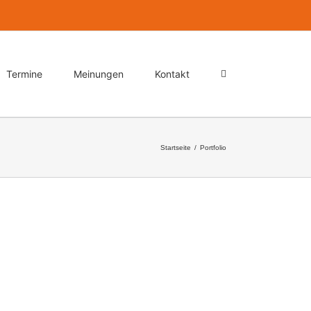
Termine
Meinungen
Kontakt
Startseite
/
Portfolio
adipiscing elit. Nam viverra euismod odio, gravida
lorem, adipiscing in adipiscing et, interdum nec metus.
at, felis enim ornare nisi, vitae mattis nulla ante id dui.
el, interdum sed lectus. Vestibulum adipiscing tempor