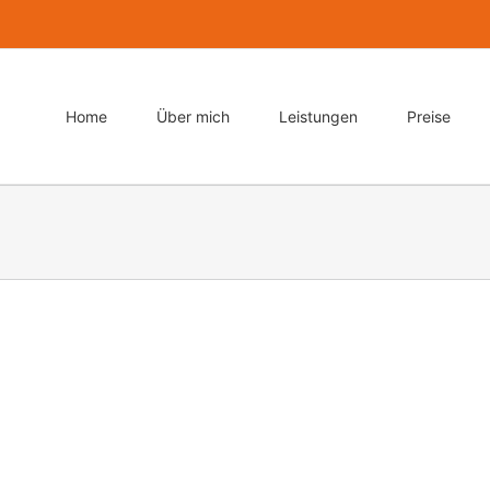
Home
Über mich
Leistungen
Preise
Ligula Urna Varius
Photography
Videography
Web Design
Lorem ipsum dolor sit amet, consectetur 
pellentesque urna varius vitae. Sed dui 
Mauris ultricies, justo eu convallis placer
Ut lectus purus, commodo et tincidunt v