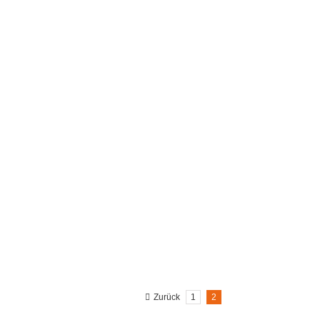
adipiscing elit. Nam viverra euismod odio, gravida
orem, adipiscin.
T
Zurück
1
2