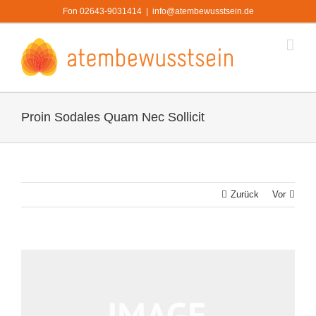
Zum
Fon 02643-9031414
|
info@atembewusstsein.de
Inhalt
springen
Proin Sodales Quam Nec Sollicit
Zurück
Vor
Zeige
grösseres
Bild