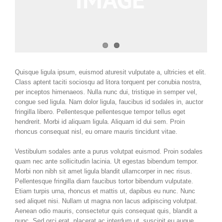
Quisque ligula ipsum, euismod aturesit vulputate a, ultricies et elit.
Class aptent taciti sociosqu ad litora torquent per conubia nostra,
per inceptos himenaeos. Nulla nunc dui, tristique in semper vel,
congue sed ligula. Nam dolor ligula, faucibus id sodales in, auctor
fringilla libero. Pellentesque pellentesque tempor tellus eget
hendrerit. Morbi id aliquam ligula. Aliquam id dui sem. Proin
rhoncus consequat nisl, eu ornare mauris tincidunt vitae.
Vestibulum sodales ante a purus volutpat euismod. Proin sodales
quam nec ante sollicitudin lacinia. Ut egestas bibendum tempor.
Morbi non nibh sit amet ligula blandit ullamcorper in nec risus.
Pellentesque fringilla diam faucibus tortor bibendum vulputate.
Etiam turpis urna, rhoncus et mattis ut, dapibus eu nunc. Nunc
sed aliquet nisi. Nullam ut magna non lacus adipiscing volutpat.
Aenean odio mauris, consectetur quis consequat quis, blandit a
nunc. Sed orci erat, placerat ac interdum ut, suscipit eu augue.