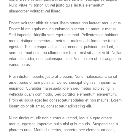
Nunc vitae mi tortor. Ut vel justo quis lectus elementum
ullamcorper volutpat vel libero.
Donec volutpat nibh sit amet libero ornare non laoreet arcu luctus.
Donec id arcu quis mauris euismod placerat sit amet ut metus.
Sed imperdiet fringilla sem eget euismod. Pellentesque habitant
morbi tristique senectus et netus et malesuada fames ac turpis
egestas. Pellentesque adipiscing, neque ut pulvinar tincidunt, est
sem euismod odio, eu ullamcorper turpis nisl sit amet velit. Nullam
vitae nibh odio, non scelerisque nibh. Vestibulum ut est augue, in
varius purus.
Proin dictum lobortis justo at pretium. Nunc malesuada ante sit
amet purus ornare pulvinar. Donec suscipit dignissim ipsum at
euismod. Curabitur malesuada lorem sed metus adipiscing in
vehicula quam commodo. Sed porttitor elementum elementum.
Proin eu ligula eget leo consectetur sodales et non mauris. Lorem
ipsum dolor sit amet, consectetur adipiscing elit.
Nunc tincidunt, elit non cursus euismod, lacus augue ornare
metus, egestas imperdiet nulla nisl quis mauris. Suspendisse a
pharetra urna. Morbi dui lectus, pharetra nec elementum eget,