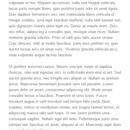
vulputate ut nisi. Aliquam accumsan, nulla sed feugiat vehicula,
lacus justo semper libero, quis porttitor turpis odio sit amet ligula.
Duis dapibus fermentum orci, nec malesuada libero vehicula ut.
Integer sodales, urna eget interdum eleifend, nulla nibh laoreet nisl,
quis dignissim mauris dolor eget mi. Donec at mauris enim. Duis
nisi tellus, adipiscing a convallis quis, tristique vitae risus. Nullam
molestie gravida lobortis. Proin ut nibh quis felis auctor ornare.
Cras ultricies, nibh at mollis faucibus, justo eros porttitor mi, quis
auctor lectus arcu sit amet nunc. Vivamus gravida vehicula arcu,
vitae vulputate augue lacinia faucibus.
Ut porttitor euismod cursus. Mauris suscipit, turpis ut dapibus
rhoncus, odio erat egestas orci, in sollicitudin enim erat id est. Sed
auctor gravida arcu, nec fringilla orci aliquet ut. Nullam eu pretium
purus. Maecenas fermentum posuere sem vel posuere. Lorem
ipsum dolor sit amet, consectetur adipiscing elit. Morbi ornare
convallis lectus a faucibus. Praesent et urna turpis. Fusce
tincidunt augue in velit tincidunt sed tempor felis porta. Nunc
sodales, metus ut vestibulum ornare, est magna laoreet lectus, ut
adipiscing massa odio sed turpis. In nec lorem porttitor urna
consequat sagittis. Nullam eget elit ante. Pellentesque justo urna,
semper nec faucibus sit amet, aliquam at mi. Maecenas eget diam