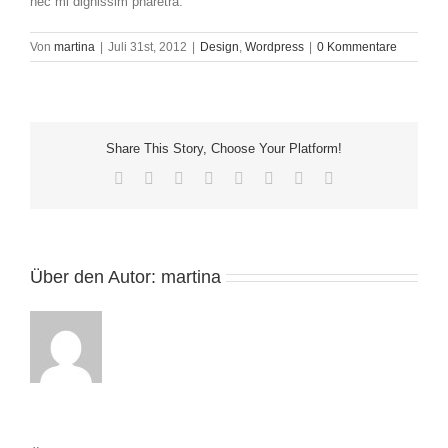
nec mi dignissim pharetra.
Von
martina
|
Juli 31st, 2012
|
Design
,
Wordpress
|
0 Kommentare
Share This Story, Choose Your Platform!
Facebook
Twitter
Reddit
LinkedIn
Tumblr
Pinterest
Vk
E-
Mail
Über den Autor:
martina